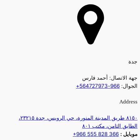
جدة
جهة الاتصال:
أحمد فارس
الجوال:
966-564727973+
Address
٨١٥٠ طريق المدينة المنورة، حي الرويس، جدة ٢٣٢١٥،
الطابق الثامن، مكتب ٨٠١
موبايل :
+966 555 828 366